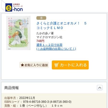
さくらと介護とオニオカメ！ ５
コミックＥＬＭＯ
たかの歩／著
マイクロマガジン社
748円
通常１～２日で出荷
(！お盆時期の出荷について！)
商品情報
出版年月：
2022年11月
ISBNコード：
978-4-86716-360-3
(
4-86716-360-0
)
頁数・縦：
１冊（ページ付なし） １９ｃｍ