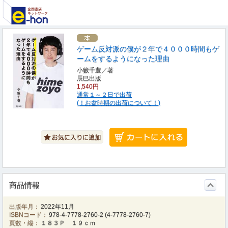
ゲーム反対派の僕が２年で４０００時間もゲ
ームをするようになった理由
小籔千豊／著
辰巳出版
1,540円
通常１～２日で出荷
(！お盆時期の出荷について！)
商品情報
出版年月：
2022年11月
ISBNコード：
978-4-7778-2760-2
(
4-7778-2760-7
)
頁数・縦：
１８３Ｐ １９ｃｍ