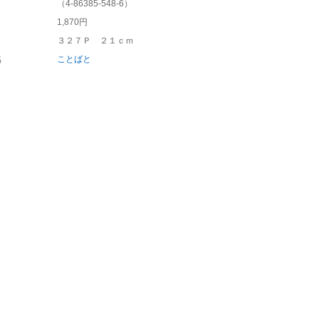
（
4-86385-548-6
）
1,870円
３２７Ｐ ２１ｃｍ
名
ことばと