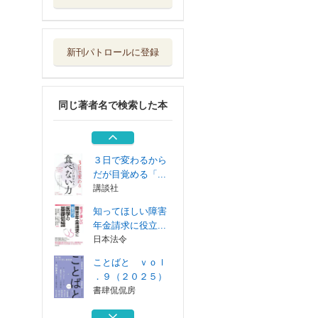
ことばと ｖｏｌ
．９（２０２５）
書肆侃侃房
新刊パトロールに登録
メイド・イン・ジ
ャパン 日本文...
集英社
同じ著者名で検索した本
「書くこと」の哲
学 ことばの再...
講談社
３日で変わるから
だが目覚める「...
講談社
知ってほしい障害
年金請求に役立...
日本法令
ことばと ｖｏｌ
．９（２０２５）
書肆侃侃房
メイド・イン・ジ