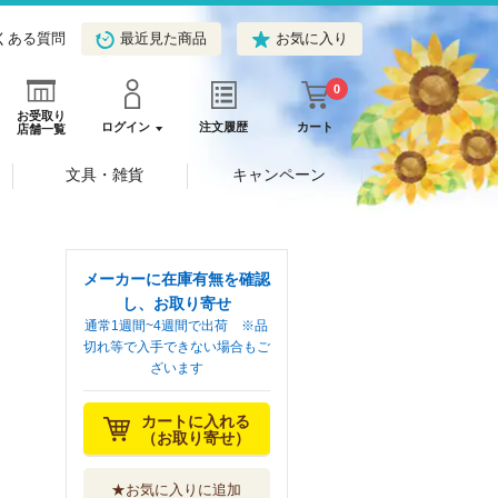
くある質問
最近見た商品
お気に入り
0
お受取り
ログイン
注文履歴
カート
店舗一覧
文具・雑貨
キャンペーン
メーカーに在庫有無を確認
し、お取り寄せ
通常1週間~4週間で出荷 ※品
切れ等で入手できない場合もご
ざいます
カートに入れる
（お取り寄せ）
★お気に入りに追加