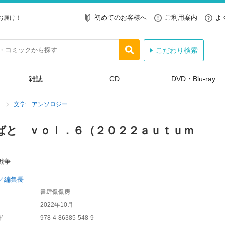
初めてのお客様へ
ご利用案内
よ
お届け！
こだわり検索
雑誌
CD
DVD・Blu-ray
文学 アンソロジー
ばと ｖｏｌ．６（２０２２ａｕｔｕｍ
戦争
／編集長
書肆侃侃房
2022年10月
ド
978-4-86385-548-9