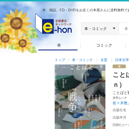
本、雑誌、CD・DVDをお近くの本屋さんに送料無料で
本
コミック
トップ
本・コミック
文芸
日本文学
こと
ｎ）
ことばと
文学ムック
佐々木敦
出版社名
出版年月
ISBNコー