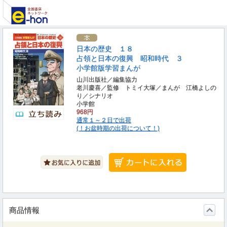
日本の歴史 １８
占領と日本の復興 昭和時代 ３
小学館版学習まんが
山川出版社／編集協力
老川慶喜／監修 トミイ大塚／まんが 江橋よしの
り／シナリオ
小学館
968円
通常１～２日で出荷
(！お盆時期の出荷について！)
商品情報