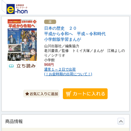
日本の歴史 ２０
平成から令和へ 平成～令和時代
小学館版学習まんが
山川出版社／編集協力
老川慶喜／監修 トミイ大塚／まんが 江橋よしの
り／シナリオ
小学館
968円
通常１～２日で出荷
(！お盆時期の出荷について！)
商品情報