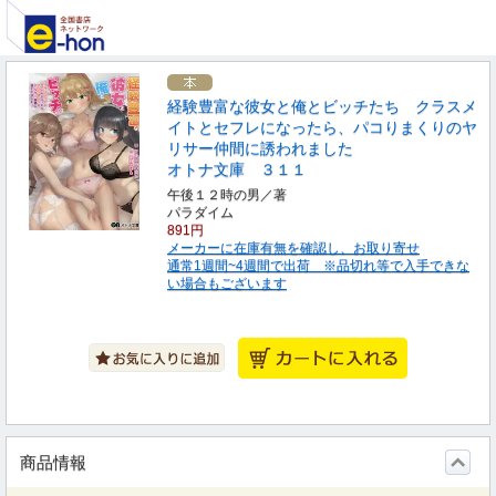
経験豊富な彼女と俺とビッチたち クラスメ
イトとセフレになったら、パコりまくりのヤ
リサー仲間に誘われました
オトナ文庫 ３１１
午後１２時の男／著
パラダイム
891円
メーカーに在庫有無を確認し、お取り寄せ
通常1週間~4週間で出荷 ※品切れ等で入手できな
い場合もございます
商品情報