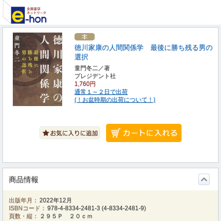
徳川家康の人間関係学 最後に勝ち残る男の
選択
童門冬二／著
プレジデント社
1,760円
通常１～２日で出荷
(！お盆時期の出荷について！)
商品情報
出版年月：
2022年12月
ISBNコード：
978-4-8334-2481-3
(
4-8334-2481-9
)
頁数・縦：
２９５Ｐ ２０ｃｍ