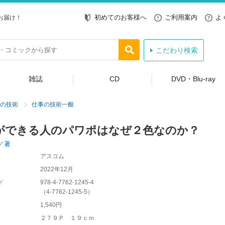
初めてのお客様へ
ご利用案内
よ
お届け！
こだわり検索
雑誌
CD
DVD・Blu-ray
の技術
仕事の技術一般
ができる人のパワポはなぜ２色なのか？
／著
アスコム
2022年12月
ド
978-4-7762-1245-4
（
4-7762-1245-5
）
1,540円
２７９Ｐ １９ｃｍ