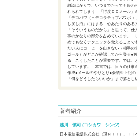
雑談ばかりで、いつまでたっても終わ
れられてしまう 「忖度ＣＣメール」
「デコパワ（＝デコラティブパワポ 
し戻し沼」にはまる 心あたりのある
「そういうものだから」と思って、仕
事のかなりの部分を占めています。 
めでもなくテクニックを覚えることで
たい人にコーヒーを出さない（相手の
ゴール）がどこか確認してから登る●
る こうしたことが重要です。では、
しています。 本書では、日々の仕事
作成●メールのやりとり●会議※上記
「何をどうしたらいいか」まで落とし
著者紹介
越川 慎司 (コシカワ シンジ)
日本電信電話株式会社（現ＮＴＴ）、ＩＴ