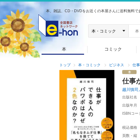
本、雑誌、CD・DVDをお近くの本屋さんに送料無料で
本
コミック
トップ
本・コミック
ビジネス
仕事
仕事
越川慎司
出版社名
出版年月
ISBNコー
税込価格
頁数・縦