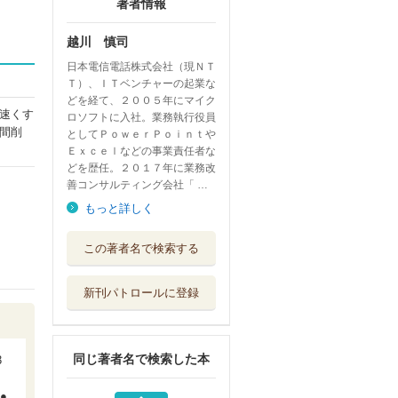
著者情報
越川 慎司
日本電信電話株式会社（現ＮＴ
Ｔ）、ＩＴベンチャーの起業な
どを経て、２００５年にマイク
速くす
ロソフトに入社。業務執行役員
間削
としてＰｏｗｅｒＰｏｉｎｔや
Ｅｘｃｅｌなどの事業責任者な
どを歴任。２０１７年に業務改
善コンサルティング会社「 …
もっと詳しく
ＡＩ分析でわかっ
この著者名で検索する
た仕事ができる...
アスコム
新刊パトロールに登録
一流のマネジャー
９４５人をＡＩ...
日経ＢＰ
同じ著者名で検索した本
3
ＡＩ分析でわかっ
ら
たトップ５％社...
●