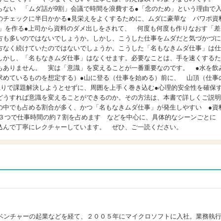
らない 「ムダ話が9割」会議で時間を浪費する●「念のため」という理由で
のチェックに半日かかる●見栄えをよくするために、ムダに豪華な パワポ資
）」を作る●上司から資料のダメ出しをされて、 何度も何度も作りなおす「差
方も多いのではないでしょうか。しかし、こうした仕事をムダだと気づかづに
方なく続けていたのではないでしょうか。こうした「名もなきムダ仕事」は仕
しかし、「名もなきムダ仕事」はなくせます。必要なことは、手を速くするた
もありません。 実は「意識」を変えることが一番重要なのです。 ●水を飲
求めているものを想定する）●山に登る（仕事を始める）前に、 山頂（仕事
独りで課題解決しようとせずに、周囲を上手く巻き込む●心理的安全性を確保
どうすれば意識を変えることができるのか。その方法は、本書で詳しくご説明
の中でも占める割合が多く、かつ「名もなきムダ仕事」が発生しやすい ●資
の３つで仕事時間の約７割を占めます などを中心に、具体的なシーンごとに
込んで丁寧にレクチャーしています。 ぜひ、ご一読ください。
ベンチャーの起業などを経て、２００５年にマイクロソフトに入社。業務執