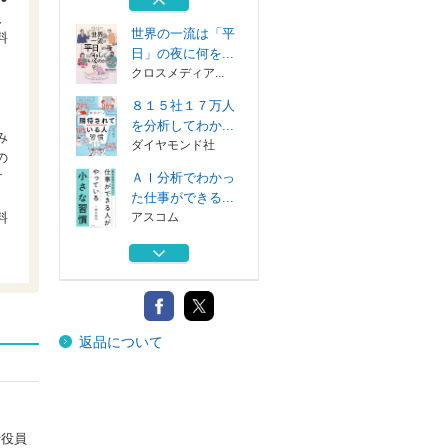
ディスカヴァー...
入
世界の一流は「平
料
日」の夜に何を...
クロスメディア...
８１５社１７万人
を分析してわか...
み
ダイヤモンド社
の
ＡＩ分析でわかっ
す
た仕事ができる...
アスコム
料
一流のマネジャー
９４５人をＡＩ...
日経ＢＰ
ＡＩ分析でわかっ
返品について
たトップ５％社...
ディスカヴァー...
世界の一流は「平
日」の夜に何を...
クロスメディア...
行役員