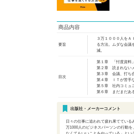
商品内容
３万１０００人をＡ
要旨
る方法。ムダな会議
減。
第１章 「忖度資料
第２章 読まれない
第３章 会議、打ち
目次
第４章 ＩＴが苦手
第５章 社内コミュ
第６章 まだまだあ
出版社・メーカーコメント
日々の仕事に追われて疲れ果てているみ
万1000人のビジネスパーソンの行動
なくてもいいことをやっている」とい