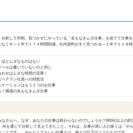
Ｉ分析して判明。気づかずにやっている「名もなきムダ仕事」を捨てて仕事を
をなくす―１年で１７４時間削減。社内資料がすぐ見つかる―１年で１１８時
」ほどムダなものはない
メールは書いていないのと同じ
合わせはムダな時間の宝庫！
なベテラン社員への対処法
ニケーションはもう１つのお仕事
る！職場の名もなきムダ仕事
なさんへ。なぜ、あなたの仕事は終わらないのでしょうか？800社以上の約
を、AIを通じて分析して見えてきたこと。それは、仕事が遅い人の多くは「や
うことです。 やらなくてもいい仕事とは、例えば以下のようなものです。 