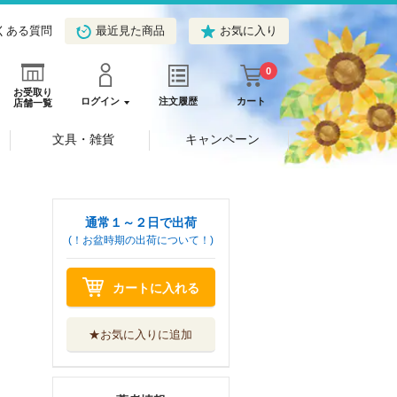
くある質問
最近見た商品
お気に入り
0
お受取り
ログイン
注文履歴
カート
店舗一覧
文具・雑貨
キャンペーン
通常１～２日で出荷
(！お盆時期の出荷について！)
カートに入れる
★お気に入りに追加