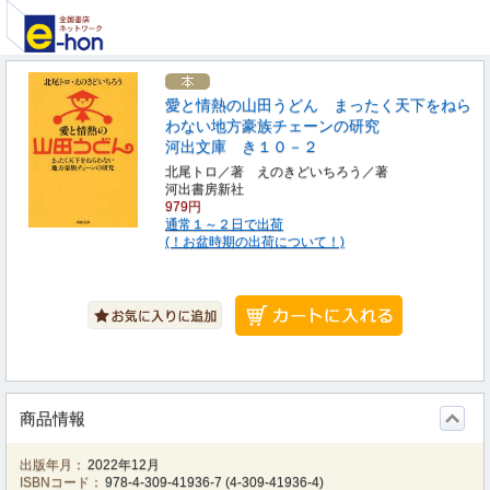
愛と情熱の山田うどん まったく天下をねら
わない地方豪族チェーンの研究
河出文庫 き１０－２
北尾トロ／著 えのきどいちろう／著
河出書房新社
979円
通常１～２日で出荷
(！お盆時期の出荷について！)
商品情報
出版年月：
2022年12月
ISBNコード：
978-4-309-41936-7
(
4-309-41936-4
)