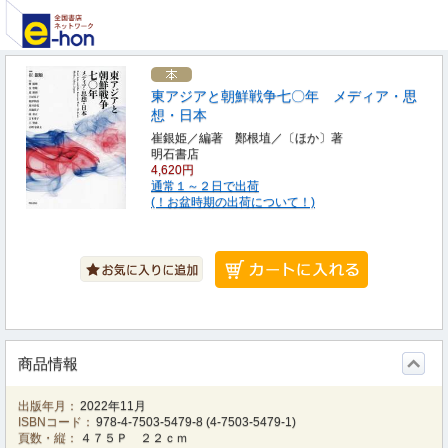
東アジアと朝鮮戦争七〇年 メディア・思
想・日本
崔銀姫／編著 鄭根埴／〔ほか〕著
明石書店
4,620円
通常１～２日で出荷
(！お盆時期の出荷について！)
商品情報
出版年月：
2022年11月
ISBNコード：
978-4-7503-5479-8
(
4-7503-5479-1
)
頁数・縦：
４７５Ｐ ２２ｃｍ