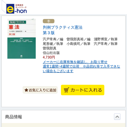
判例プラクティス憲法
第３版
宍戸常寿／編 曽我部真裕／編 淺野博宣／執筆
尾形健／執筆 小島慎司／執筆 宍戸常寿／執筆
曽我部真
信山社出版
4,730円
メーカーに在庫有無を確認し、お取り寄せ
通常1週間~4週間で出荷 ※品切れ等で入手できな
い場合もございます
商品情報