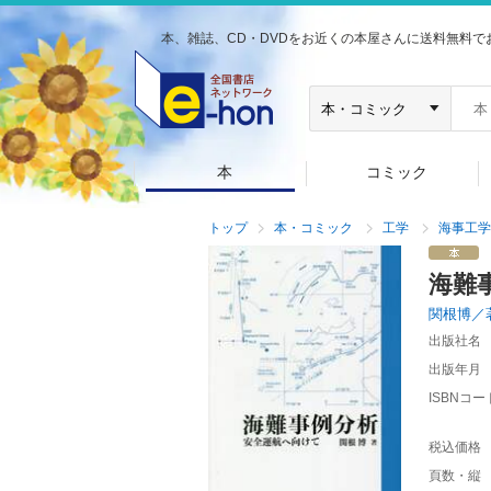
本、雑誌、CD・DVDをお近くの本屋さんに送料無料で
本
コミック
トップ
本・コミック
工学
海事工学
海難
関根博／
出版社名
出版年月
ISBNコー
税込価格
頁数・縦