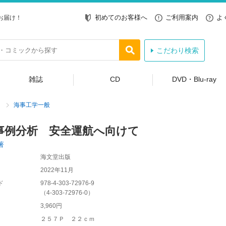
初めてのお客様へ
ご利用案内
よ
お届け！
こだわり検索
雑誌
CD
DVD・Blu-ray
海事工学一般
事例分析 安全運航へ向けて
著
海文堂出版
2022年11月
ド
978-4-303-72976-9
（
4-303-72976-0
）
3,960円
２５７Ｐ ２２ｃｍ