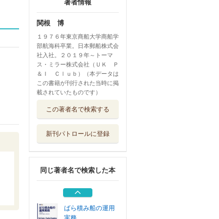
著者情報
関根 博
１９７６年東京商船大学商船学
部航海科卒業。日本郵船株式会
社入社。２０１９年～トーマ
ス・ミラー株式会社（ＵＫ Ｐ
＆Ｉ Ｃｌｕｂ）（本データは
この書籍が刊行された当時に掲
載されていたものです）
開業医だからでき
この著者名で検索する
ること
栄光出版社
新刊パトロールに登録
開業医の力 医者
と患者さんの心...
栄光出版社
同じ著者名で検索した本
開業事始め
日本プランニン...
ばら積み船の運用
実務