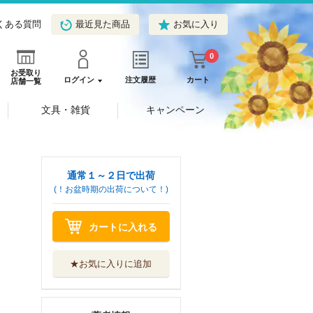
くある質問
最近見た商品
お気に入り
0
お受取り
ログイン
注文履歴
カート
店舗一覧
文具・雑貨
キャンペーン
通常１～２日で出荷
(！お盆時期の出荷について！)
カートに入れる
★お気に入りに追加