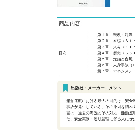
商品内容
第１章 転覆・沈没
第２章 座礁（Ｓｔ
第３章 火災（Ｆｉ
目次
第４章 衝突（Ｃｏ
第５章 走錨と台風
第６章 人身事故（
第７章 マネジメン
出版社・メーカーコメント
船舶運航における最大の目的は、安全
事故が発生している。その原因を調べ
書は、過去の海難とその対応、船舶運
た。安全実務・運航管理に係る人にぜ