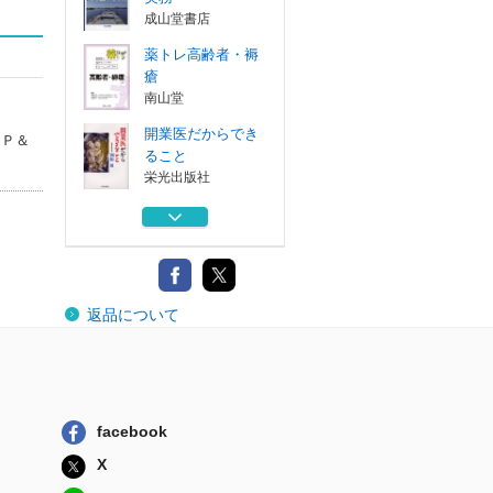
成山堂書店
薬トレ高齢者・褥
瘡
南山堂
開業医だからでき
 Ｐ＆
ること
栄光出版社
開業医の力 医者
と患者さんの心...
栄光出版社
開業事始め
返品について
日本プランニン...
ばら積み船の運用
実務
成山堂書店
facebook
薬トレ高齢者・褥
X
瘡