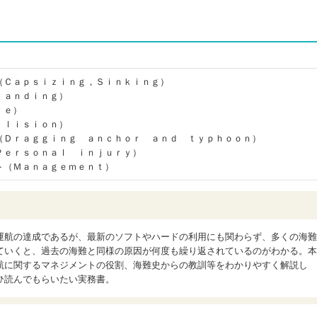
（Ｃａｐｓｉｚｉｎｇ，Ｓｉｎｋｉｎｇ）
ｒａｎｄｉｎｇ）
ｒｅ）
ｌｌｉｓｉｏｎ）
（Ｄｒａｇｇｉｎｇ ａｎｃｈｏｒ ａｎｄ ｔｙｐｈｏｏｎ）
Ｐｅｒｓｏｎａｌ ｉｎｊｕｒｙ）
ト（Ｍａｎａｇｅｍｅｎｔ）
運航の達成であるが、最新のソフトやハードの利用にも関わらず、多くの海難
ていくと、過去の海難と同様の原因が何度も繰り返されているのがわかる。本
航に関するマネジメントの役割、海難史からの教訓等をわかりやすく解説し
ひ読んでもらいたい実務書。