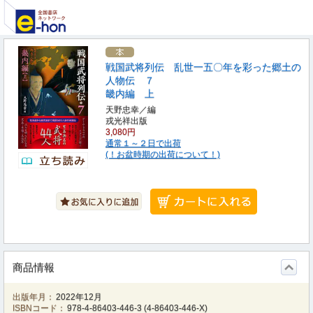
戦国武将列伝 乱世一五〇年を彩った郷土の
人物伝 ７
畿内編 上
天野忠幸／編
戎光祥出版
3,080円
通常１～２日で出荷
(！お盆時期の出荷について！)
商品情報
出版年月：
2022年12月
ISBNコード：
978-4-86403-446-3
(
4-86403-446-X
)