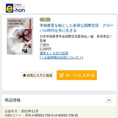
学校教育を軸とした多様な国際交流 グロー
バル時代を共に生きる
日本学校教育学会国際交流委員会／編 多田孝志／
監修
三恵社
2,200円
通常１～２日で出荷
(！お盆時期の出荷について！)
商品情報
出版年月：
2022年11月
ISBNコード：
978-4-86693-706-9
(
4-86693-706-8
)