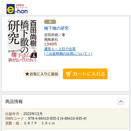
橋下徹の研究
百田尚樹／著
飛鳥新社
1,540円
通常１～２日で出荷
(！お盆時期の出荷について！)
商品情報
出版年月：
2022年12月
ISBNコード：
978-4-86410-935-2
(
4-86410-935-4
)
頁数・縦：
２８７Ｐ １９ｃｍ