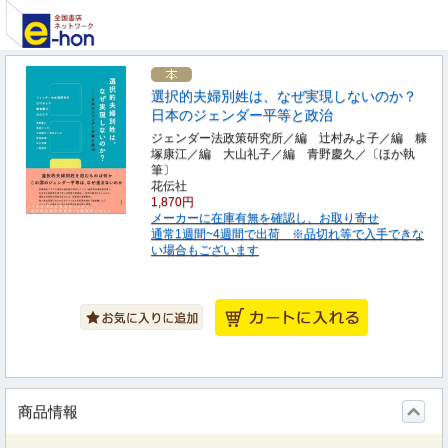
選択的夫婦別姓は、なぜ実現しないのか？
日本のジェンダー平等と政治
ジェンダー法政策研究所／編 辻村みよ子／編 糠
塚康江／編 大山礼子／編 青野慶久／〔ほか執
筆〕
花伝社
1,870円
メーカーに在庫有無を確認し、お取り寄せ
通常1週間~4週間で出荷 ※品切れ等で入手できな
い場合もございます
商品情報