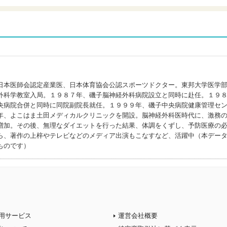
日本医師会認定産業医、日本体育協会公認スポーツドクター。東邦大学医学
外科学教室入局。１９８７年、磯子脳神経外科病院設立と同時に赴任。１９
央病院合併と同時に同院副院長就任。１９９９年、磯子中央病院健康管理セ
年、よこはま土田メディカルクリニックを開設。脳神経外科医時代に、激務
増加。その後、無理なダイエットを行った結果、体調をくずし、予防医療の
ら、著作の上梓やテレビなどのメディア出演もこなすなど、活躍中（本デー
ものです）
用サービス
運営会社概要