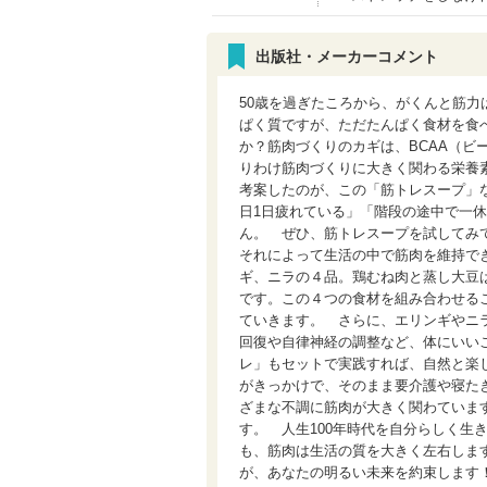
出版社・メーカーコメント
50歳を過ぎたころから、がくんと筋力
ぱく質ですが、ただたんぱく食材を食
か？筋肉づくりのカギは、BCAA（ビ
りわけ筋肉づくりに大きく関わる栄養
考案したのが、この「筋トレスープ」
日1日疲れている」「階段の途中で一
ん。 ぜひ、筋トレスープを試してみ
それによって生活の中で筋肉を維持で
ギ、ニラの４品。鶏むね肉と蒸し大豆
です。この４つの食材を組み合わせる
ていきます。 さらに、エリンギやニ
回復や自律神経の調整など、体にいい
レ」もセットで実践すれば、自然と楽
がきっかけで、そのまま要介護や寝た
ざまな不調に筋肉が大きく関わていま
す。 人生100年時代を自分らしく生
も、筋肉は生活の質を大きく左右しま
が、あなたの明るい未来を約束します