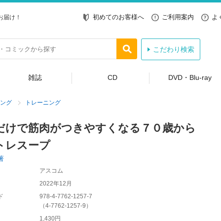
初めてのお客様へ
ご利用案内
よ
お届け！
こだわり検索
雑誌
CD
DVD・Blu-ray
ング
トレーニング
だけで筋肉がつきやすくなる７０歳から
トレスープ
著
アスコム
2022年12月
ド
978-4-7762-1257-7
（
4-7762-1257-9
）
1,430円