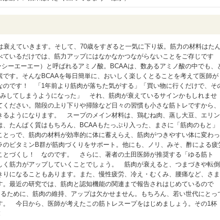
は衰えていきます。そして、70歳をすぎると一気に下り坂。筋力の材料はた
べているだけでは、筋力アップにはなかなかつながらないことをご存じです
ーシーエーエー）と呼ばれるアミノ酸。BCAAは、数あるアミノ酸の中でも、
素です。そんなBCAAを毎日簡単に、おいしく楽しくとることを考えて医師が
なのです！ 「1年前より筋肉が落ちた気がする」「買い物に行くだけで、そ
休みしてしまうようになった」 それ、筋肉が衰えているサインかもしれませ
てください。階段の上り下りや掃除など日々の習慣も小さな筋トレですから、
きるようになります。 スープのメイン材料は、鶏むね肉、蒸し大豆、エリン
は、たんぱく質はもちろん、BCAAもたっぷり入った、まさに「筋肉のもと」
ことっで、筋肉の材料が効率的に体に蓄えらえ、筋肉がつきやすい体に変わっ
ラのビタミンB群が筋肉づくりをサポート。他にも、ノリ、みそ、酢による疲
ことづくし！ なのです。 さらに、著者の土田医師が推奨する「ゆる筋ト
しく筋力がアップしていくことでしょう。 筋肉が衰えると、つまづきや転倒
きりになることもあります。また、慢性疲労、冷え・むくみ、腰痛など、さま
す。最近の研究では、筋肉と認知機能の関連まで報告されはじめているので
きるために、筋肉の維持、アップは欠かせません。もちろん、若い世代にとっ
す。 今日から、医師が考えたこの筋トレスープをはじめましょう。その1杯
！