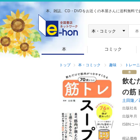
本、雑誌、CD・DVDをお近くの本屋さんに送料無料で
本
コミック
トップ
本・コミック
趣味
トレーニ
飲む
の筋
土田隆／
出版社名
出版年月
ISBNコー
税込価格