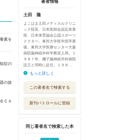
著者情報
土田 隆
よこはま土田メディカルクリニ
ック院長、日本医師会認定産業
医、日本体育協会公認スポーツ
養素を
ドクター。東邦大学医学部卒業
後、東邦大学医療センター大森
病院脳神経外科学教室入局。１
９８７年、磯子脳神経外科病院
知症の
設立と同時に赴任。１９８ …
もっと詳しく
器の故
肥満治療の名医が
この著者名で検索する
考案した「やせ...
宝島社
ＢＣＡ
新刊パトロールに登録
内臓脂肪が気持ち
いいほど落ちる...
永岡書店
同じ著者名で検索した本
図解ＰＲＥＭＩＵ
Ｍ肥満治療の名...