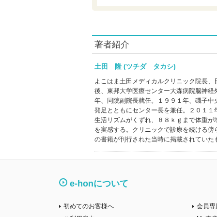
著者紹介
土田 隆 (ツチダ タカシ)
よこはま土田メディカルクリニック院長、
後、東邦大学医療センター大森病院脳神経
年、同院副院長就任。１９９１年、磯子中
発足とともにセンター長を兼任。２０１１
生活リズムがくずれ、８８ｋｇまで体重が
を実感する。クリニックで診療を続ける傍
の書籍が刊行された当時に掲載されていた
e-honについて
初めてのお客様へ
会員専