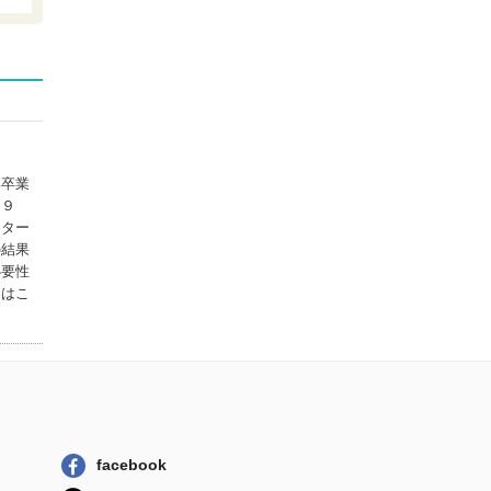
名医が太鼓判！ご
っそり内臓脂肪...
大洋図書
肥満治療の名医が
考案した「やせ...
宝島社
内臓脂肪が気持ち
部卒業
いいほど落ちる...
８９
永岡書店
ンター
の結果
図解ＰＲＥＭＩＵ
必要性
Ｍ肥満治療の名...
タはこ
日本文芸社
facebook