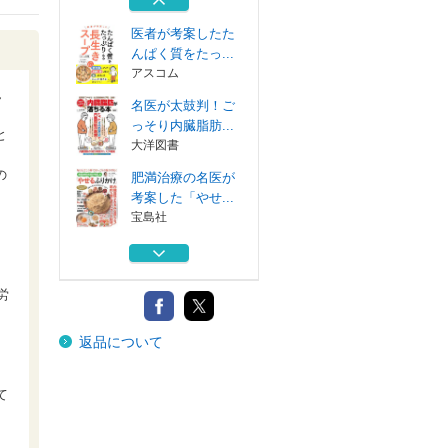
日本文芸社
医者が考案したた
んぱく質をたっ...
アスコム
ん
名医が太鼓判！ご
っそり内臓脂肪...
と
大洋図書
の
肥満治療の名医が
考案した「やせ...
宝島社
内臓脂肪が気持ち
いいほど落ちる...
永岡書店
労
図解ＰＲＥＭＩＵ
返品について
Ｍ肥満治療の名...
日本文芸社
医者が考案したた
て
んぱく質をたっ...
アスコム