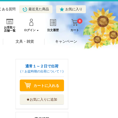
くある質問
最近見た商品
お気に入り
0
お受取り
ログイン
注文履歴
カート
店舗一覧
文具・雑貨
キャンペーン
通常１～２日で出荷
(！お盆時期の出荷について！)
カートに入れる
★お気に入りに追加