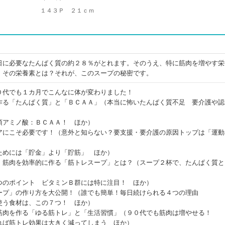
１４３Ｐ ２１ｃｍ
日に必要なたんぱく質の約２８％がとれます。そのうえ、特に筋肉を増やす栄
。その栄養素とは？それが、このスープの秘密です。
０代でも１カ月でこんなに体が変わりました！
作る「たんぱく質」と「ＢＣＡＡ」（本当に怖いたんぱく質不足 要介護や認
須アミノ酸：ＢＣＡＡ！ ほか）
アにこそ必要です！（意外と知らない？要支援・要介護の原因トップは「運動
ためには「貯金」より「貯筋」 ほか）
！筋肉を効率的に作る「筋トレスープ」とは？（スープ２杯で、たんぱく質と
！
つのポイント ビタミンＢ群には特に注目！ ほか）
ープ」の作り方を大公開！（誰でも簡単！毎日続けられる４つの理由
使う食材は、この７つ！ ほか）
筋肉を作る「ゆる筋トレ」と「生活習慣」（９０代でも筋肉は増やせる！
れば筋トレ効果は大きく減ってしまう ほか）