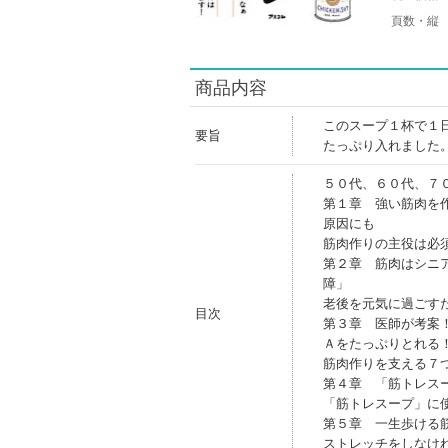
頁数・縦
商品内容
このスープ１杯で１
要旨
たっぷり入れました
５０代、６０代、７
第１章 強い筋肉を
原因にも
筋肉作りの主役は必
第２章 筋肉はシニ
障」
老後を元気に過ごす
目次
第３章 医師が考案
Ａをたっぷりとれる
筋肉作りを支える７
第４章 「筋トレス
「筋トレスープ」に
第５章 一生歩ける
ストレッチをしなけ