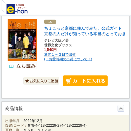
ちょこっと京都に住んでみた。公式ガイド
京都の人だけが知っている本当のとっておき
テレビ大阪／著
世界文化ブックス
1,540円
通常１～２日で出荷
(！お盆時期の出荷について！)
商品情報
出版年月：
2022年12月
ISBNコード：
978-4-418-22229-2
(
4-418-22229-4
)
頁数・縦：
９５Ｐ ２１ｃｍ