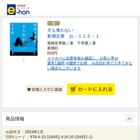
犬も食わない
新潮文庫 お－１１２－１
尾崎世界観／著 千早茜／著
新潮社
693円
メーカーに在庫有無を確認し、お取り寄せ
通常1週間~4週間で出荷 ※品切れ等で入手できな
い場合もございます
商品情報
出版年月：
2023年1月
ISBNコード：
978-4-10-104451-4
(
4-10-104451-1
)