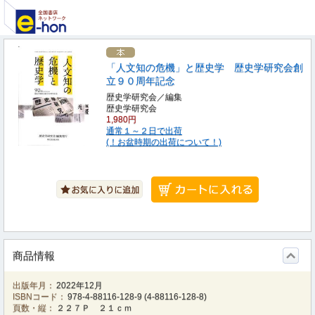
「人文知の危機」と歴史学 歴史学研究会創
立９０周年記念
歴史学研究会／編集
歴史学研究会
1,980円
通常１～２日で出荷
(！お盆時期の出荷について！)
商品情報
出版年月：
2022年12月
ISBNコード：
978-4-88116-128-9
(
4-88116-128-8
)
頁数・縦：
２２７Ｐ ２１ｃｍ