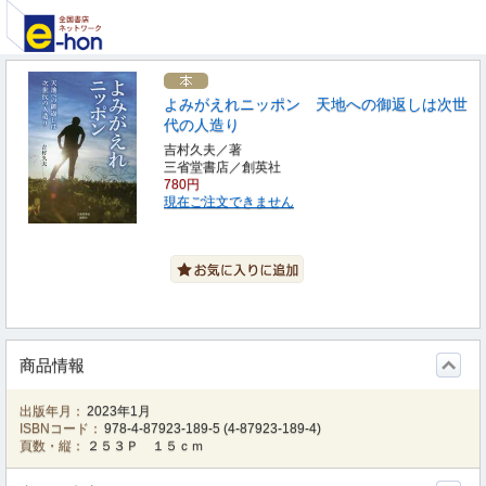
よみがえれニッポン 天地への御返しは次世
代の人造り
吉村久夫／著
三省堂書店／創英社
780円
現在ご注文できません
商品情報
出版年月：
2023年1月
ISBNコード：
978-4-87923-189-5
(
4-87923-189-4
)
頁数・縦：
２５３Ｐ １５ｃｍ