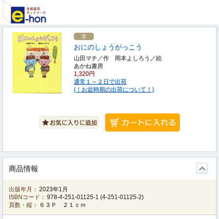
おにのしょうがっこう
山田マチ／作 岡本よしろう／絵
あかね書房
1,320円
通常１～２日で出荷
(！お盆時期の出荷について！)
商品情報
出版年月：
2023年1月
ISBNコード：
978-4-251-01125-1
(
4-251-01125-2
)
頁数・縦：
６３Ｐ ２１ｃｍ