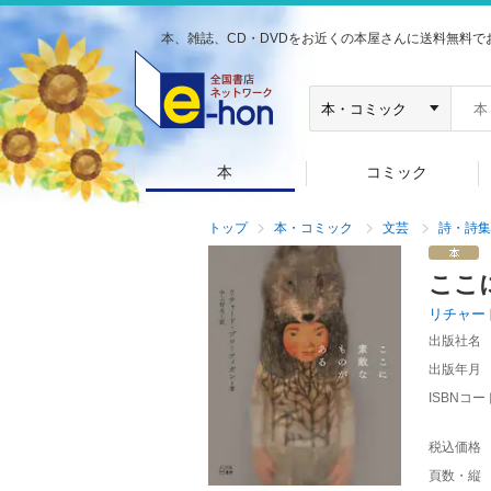
本、雑誌、CD・DVDをお近くの本屋さんに送料無料で
本
コミック
トップ
本・コミック
文芸
詩・詩集
ここ
リチャー
出版社名
出版年月
ISBNコー
税込価格
頁数・縦