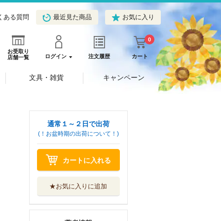
くある質問
最近見た商品
お気に入り
0
お受取り
ログイン
注文履歴
カート
店舗一覧
文具・雑貨
キャンペーン
通常１～２日で出荷
(！お盆時期の出荷について！)
カートに入れる
★お気に入りに追加