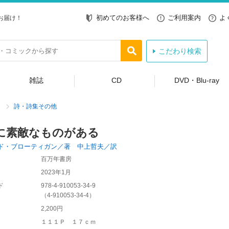
初めてのお客様へ
ご利用案内
よ
お届け！
こだわり検索
雑誌
CD
DVD・Blu-ray
詩・詩集その他
に素敵なものがある
ド・ブローティガン／著 中上哲夫／訳
百万年書房
2023年1月
ド
978-4-910053-34-9
（
4-910053-34-4
）
2,200円
１１１Ｐ １７ｃｍ