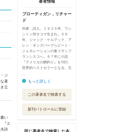
著者情報
ブローティガン，リチャー
ド
作家、詩人。１９３５年、ワシ
ントン州タコマ生まれ。５６
年、ジャック・ケルアック、ア
レン・ギンズバーグらビート・
ジェネレーションの集うサンフ
ランシスコへ。６７年に小説
『アメリカの鱒釣り』を刊行、
世界的ベストセラーとなる。主
…
ト・ジ
主な著
もっと詳しく
かき立
芝生の復讐
この著者名で検索する
新潮社
新刊パトロールに登録
アメリカの鱒釣り
を書い
新潮社
、『エ
哲夫詩
同じ著者名で検索した本