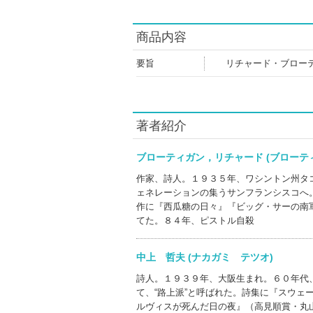
商品内容
要旨
リチャード・ブロー
著者紹介
ブローティガン，リチャード (ブロー
作家、詩人。１９３５年、ワシントン州タ
ェネレーションの集うサンフランシスコへ
作に『西瓜糖の日々』『ビッグ・サーの南
てた。８４年、ピストル自殺
中上 哲夫 (ナカガミ テツオ)
詩人。１９３９年、大阪生まれ。６０年代
て、“路上派”と呼ばれた。詩集に『スウ
ルヴィスが死んだ日の夜』（高見順賞・丸