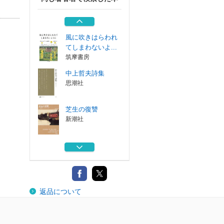
パリの悟り
思潮社
風に吹きはらわれ
てしまわないよ...
筑摩書房
中上哲夫詩集
思潮社
芝生の復讐
新潮社
アメリカの鱒釣り
新潮社
パリの悟り
返品について
思潮社
風に吹きはらわれ