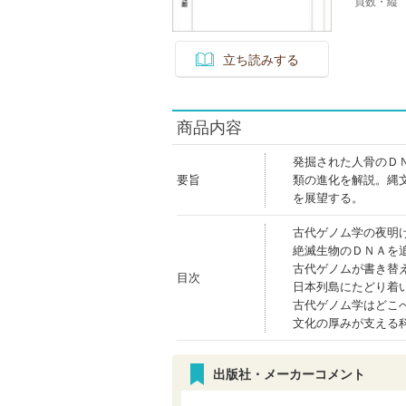
頁数・縦
立ち読みする
商品内容
発掘された人骨のＤ
要旨
類の進化を解説。縄
を展望する。
古代ゲノム学の夜明
絶滅生物のＤＮＡを
古代ゲノムが書き替
目次
日本列島にたどり着
古代ゲノム学はどこ
文化の厚みが支える
出版社・メーカーコメント