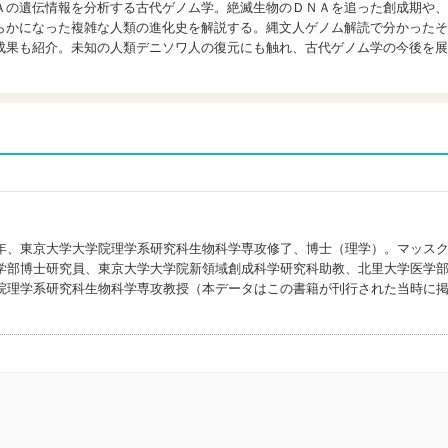
Ａの遺伝情報を分析する古代ゲノム学。絶滅生物のＤＮＡを追った創成期や、
らかになった複雑な人類の進化史を解説する。縄文人ゲノム解読で分かったそ
成果も紹介。未知の人類デニソワ人の復元にも触れ、古代ゲノム学の今後を展
年、東京大学大学院理学系研究科生物科学専攻修了、博士（理学）。マッス
学部博士研究員、東京大学大学院新領域創成科学研究科助教、北里大学医学
院理学系研究科生物科学専攻教授（本データはこの書籍が刊行された当時に