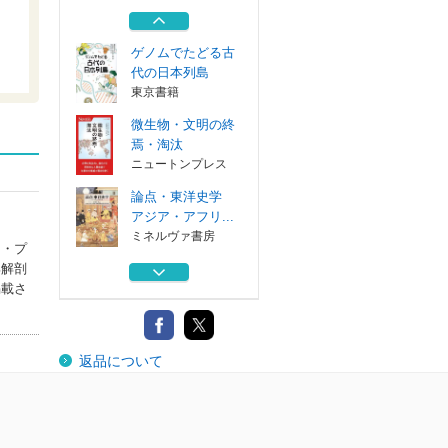
に進化した
勁草書房
ゲノムでたどる古
代の日本列島
東京書籍
微生物・文明の終
焉・淘汰
ニュートンプレス
論点・東洋史学
アジア・アフリ...
ミネルヴァ書房
ク・プ
部解剖
遺伝人類学入門
掲載さ
チンギス・ハン...
筑摩書房
ヒトは病気ととも
返品について
に進化した
勁草書房
ゲノムでたどる古
代の日本列島