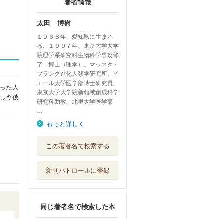
著者情報
太田 博樹
１９６８年、愛知県に生まれ
る。１９９７年、東京大学大学
院理学系研究科生物科学専攻修
了、博士（理学）。マッスク・
プランク進化人類学研究所、イ
エール大学医学部博士研究員、
った人
東京大学大学院新領域創成科学
し今後
研究科助教、北里大学医学部
…
もっと詳しく
論点・東洋史学
この著者名で検索する
アジア・アフリ...
ミネルヴァ書房
新刊パトロールに登録
遺伝人類学入門
チンギス・ハン...
筑摩書房
同じ著者名で検索した本
ヒトは病気ととも