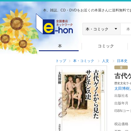
本、雑誌、CD・DVDをお近くの本屋さんに送料無料で
本
コミック
トップ
本・コミック
人文
日本史
古代
歴史文化ラ
太田博樹
出版社名
出版年月
ISBNコー
税込価格