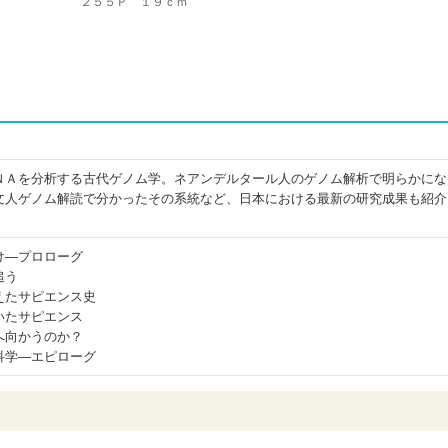
２５５Ｐ １９ｃｍ
ＮＡを分析する古代ゲノム学。ネアンデルタール人のゲノム解析で明らかにな
文人ゲノム解読で分かったその系統など、日本における最新の研究成果も紹介
け―プロローグ
追う
えたサピエンス史
いたサピエンス
へ向かうのか？
科学―エピローグ