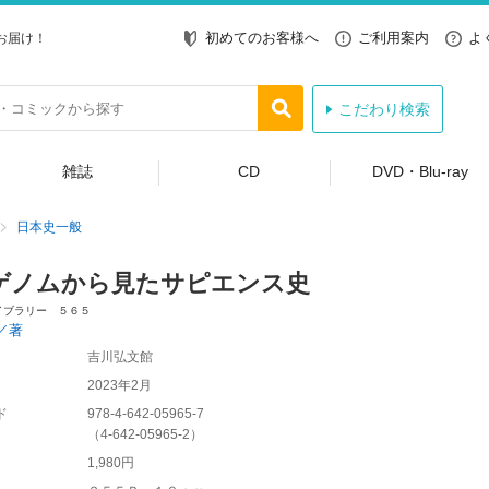
初めてのお客様へ
ご利用案内
よ
お届け！
こだわり検索
雑誌
CD
DVD・Blu-ray
日本史一般
ゲノムから見たサピエンス史
イブラリー ５６５
／著
吉川弘文館
2023年2月
ド
978-4-642-05965-7
（
4-642-05965-2
）
1,980円