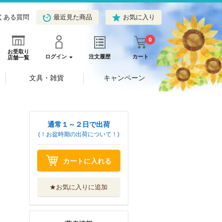
くある質問
最近見た商品
お気に入り
0
お受取り
ログイン
注文履歴
カート
店舗一覧
文具・雑貨
キャンペーン
通常１～２日で出荷
(！お盆時期の出荷について！)
カートに入れる
★お気に入りに追加