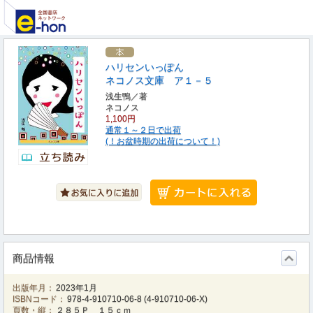
ハリセンいっぽん
ネコノス文庫 ア１－５
浅生鴨／著
ネコノス
1,100円
通常１～２日で出荷
(！お盆時期の出荷について！)
商品情報
出版年月：
2023年1月
ISBNコード：
978-4-910710-06-8
(
4-910710-06-X
)
頁数・縦：
２８５Ｐ １５ｃｍ