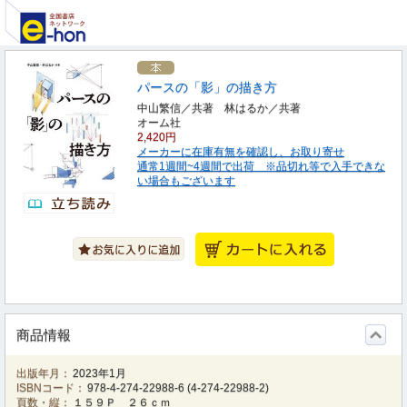
パースの「影」の描き方
中山繁信／共著 林はるか／共著
オーム社
2,420円
メーカーに在庫有無を確認し、お取り寄せ
通常1週間~4週間で出荷 ※品切れ等で入手できな
い場合もございます
商品情報
出版年月：
2023年1月
ISBNコード：
978-4-274-22988-6
(
4-274-22988-2
)
頁数・縦：
１５９Ｐ ２６ｃｍ