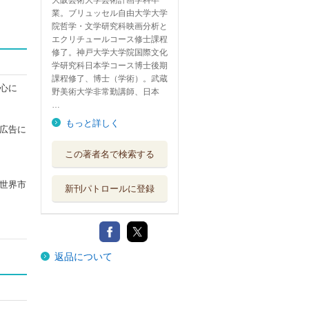
大阪芸術大学芸術計画学科卒
業。ブリュッセル自由大学大学
院哲学・文学研究科映画分析と
エクリチュールコース修士課程
修了。神戸大学大学院国際文化
学研究科日本学コース博士後期
課程修了、博士（学術）。武蔵
心に
野美術大学非常勤講師、日本
…
もっと詳しく
広告に
この著者名で検索する
世界市
新刊パトロールに登録
返品について