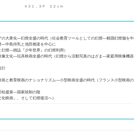
４３１，３Ｐ ２２ｃｍ
アの大衆化―幻燈全盛の時代（社会教育ツールとしての幻燈―鶴淵幻燈舗を中
燈―中島待乳と池田都楽を中心に
と幻燈―雑誌『少年世界』の幻燈利用）
映像文化―玩具映画全盛の時代（幻燈から活動写真のはざま―家庭用映像機器
流行
）
映画と教育映画のナショナリズム―小型映画全盛の時代（フランス小型映画の
栄枯盛衰―国家統制の陰
文化映画」、そして幻燈復活へ）