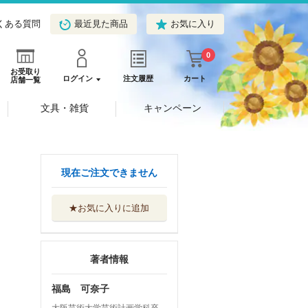
くある質問
最近見た商品
お気に入り
0
お受取り
ログイン
注文履歴
カート
店舗一覧
文具・雑貨
キャンペーン
現在ご注文できません
★お気に入りに追加
著者情報
福島 可奈子