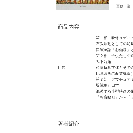
頁数・縦
商品内容
第１部 映像メディ
布教活動としての幻
口演童話「お伽噺」
第２部 子供たちの
みる混淆
目次
視覚玩具文化とその
玩具映画の産業構造
第３部 アマチュア
場戦略と日本
混淆する小型映画の
「教育映画」から「
著者紹介