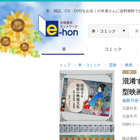
本、雑誌、CD・DVDをお近くの本屋さんに送料無料で
本
コミック
トップ
本・コミック
芸術
映画
混淆
型映
福島可奈
出版社名
出版年月
ISBNコー
税込価格