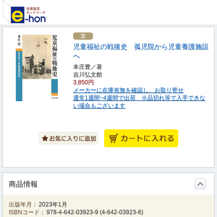
児童福祉の戦後史 孤児院から児童養護施設
へ
本庄豊／著
吉川弘文館
3,850円
メーカーに在庫有無を確認し、お取り寄せ
通常1週間~4週間で出荷 ※品切れ等で入手できな
い場合もございます
商品情報
出版年月：
2023年1月
ISBNコード：
978-4-642-03923-9
(
4-642-03923-6
)