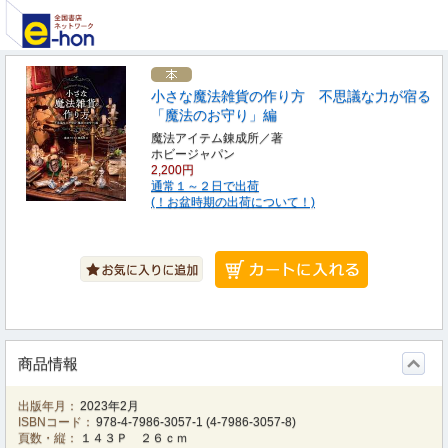
小さな魔法雑貨の作り方 不思議な力が宿る
「魔法のお守り」編
魔法アイテム錬成所／著
ホビージャパン
2,200円
通常１～２日で出荷
(！お盆時期の出荷について！)
商品情報
出版年月：
2023年2月
ISBNコード：
978-4-7986-3057-1
(
4-7986-3057-8
)
頁数・縦：
１４３Ｐ ２６ｃｍ