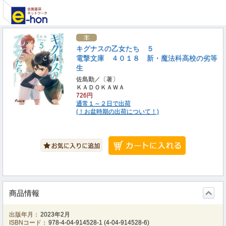
キグナスの乙女たち ５
電撃文庫 ４０１８ 新・魔法科高校の劣等
生
佐島勤／〔著〕
ＫＡＤＯＫＡＷＡ
726円
通常１～２日で出荷
(！お盆時期の出荷について！)
商品情報
出版年月：
2023年2月
ISBNコード：
978-4-04-914528-1
(
4-04-914528-6
)