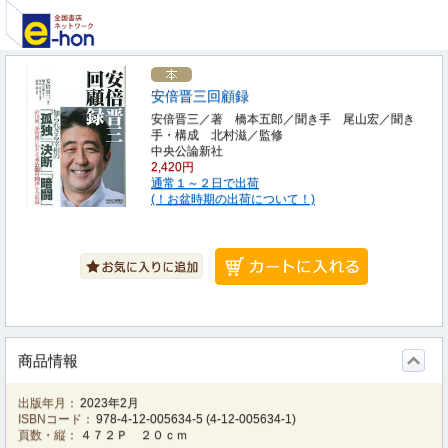
安倍晋三回顧録
安倍晋三／著 橋本五郎／聞き手 尾山宏／聞き
手・構成 北村滋／監修
中央公論新社
2,420円
通常１～２日で出荷
(！お盆時期の出荷について！)
商品情報
出版年月：
2023年2月
ISBNコード：
978-4-12-005634-5
(
4-12-005634-1
)
頁数・縦：
４７２Ｐ ２０ｃｍ