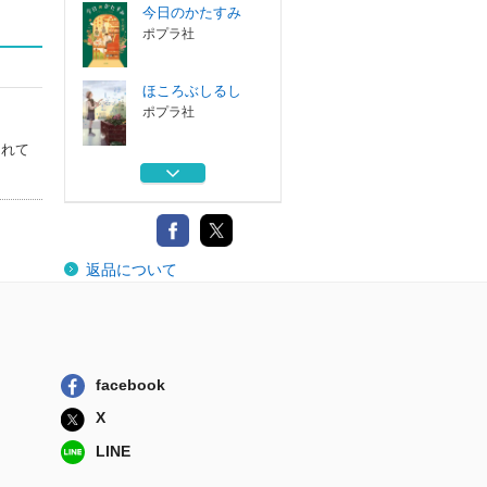
今日のかたすみ
ポプラ社
ほころぶしるし
ポプラ社
されて
街に躍ねる
ポプラ社
今日のかたすみ
返品について
ポプラ社
贅沢な関係
講談社
facebook
今日のかたすみ
X
ポプラ社
LINE
ほころぶしるし