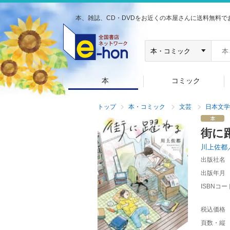
本、雑誌、CD・DVDをお近くの本屋さんに送料無料で
本
コミック
トップ
本・コミック
文芸
日本文学
街に
川上佐都
出版社名
出版年月
ISBNコー
税込価格
頁数・縦