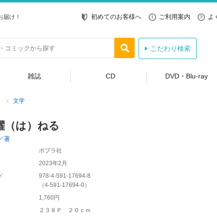
初めてのお客様へ
ご利用案内
よ
お届け！
こだわり検索
雑誌
CD
DVD・Blu-ray
文学
躍（は）ねる
／著
ポプラ社
2023年2月
ド
978-4-591-17694-8
（
4-591-17694-0
）
1,760円
２３８Ｐ ２０ｃｍ