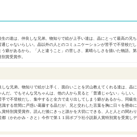
校生の達は、仲良しな兄弟。物知りで絵が上手い達は、晶にとって最高の兄ち
普通じゃないらしい。晶以外の人とのコミュニケーションが苦手で不登校だし
まう癖があるから。「人と違うこと」の苦しさ、素晴らしさを描いた物語。第
特別賞受賞作。
良しな兄弟。物知りで絵が上手く、面白いことを沢山教えてくれる達は、晶に
ゃんだ。でもそんな兄ちゃんは、他の人から見ると「普通じゃない」らしい。
苦手で不登校だし、集中すると全力で走り出してしまう癖があるから。同級生
意識する世間に戸惑い葛藤する晶だが、兄と交わした言葉を胸に日々を懸命に
人賞特別賞受賞作。読んだ後にきっと誰かを大切にできる、人と人との関わり
佐都（かわかみ・さと）今作で第１１回ポプラ社小説新人賞特別賞を受賞しデ