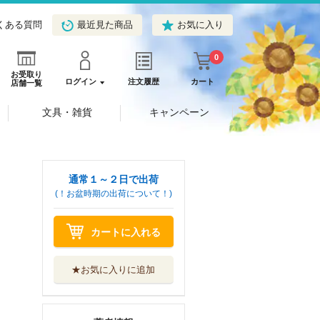
くある質問
最近見た商品
お気に入り
0
お受取り
ログイン
注文履歴
カート
店舗一覧
文具・雑貨
キャンペーン
通常１～２日で出荷
(！お盆時期の出荷について！)
カートに入れる
★お気に入りに追加