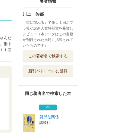
著者情報
川上 佐都
『街に躍ねる』で第１１回ポプ
ラ社小説新人賞特別賞を受賞し
デビュー（本データはこの書籍
ゃんだ
が刊行された当時に掲載されて
、集中
いたものです）
１１回
ほころぶしるし
この著者名で検索する
ポプラ社
新刊パトロールに登録
街に躍ねる
ポプラ社
同じ著者名で検索した本
今日のかたすみ
ポプラ社
贅沢な関係
講談社