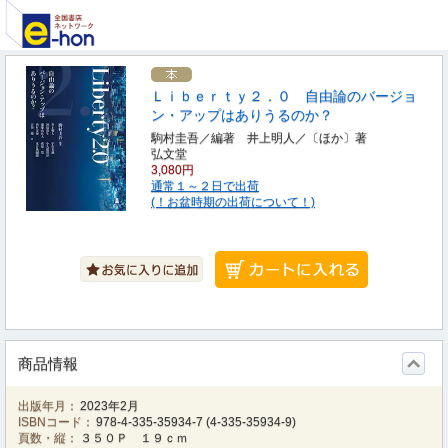
Ｌｉｂｅｒｔｙ２．０ 自由論のバージョ
ン・アップはありうるのか？
駒村圭吾／編著 井上明人／〔ほか〕著
弘文堂
3,080円
通常１～２日で出荷
(！お盆時期の出荷について！)
商品情報
出版年月：
2023年2月
ISBNコード：
978-4-335-35934-7
(
4-335-35934-9
)
頁数・縦：
３５０Ｐ １９ｃｍ