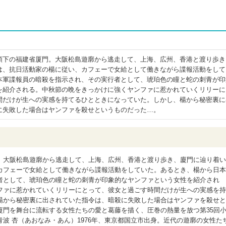
領下の福建省厦門。大阪松島遊廓から逃走して、上海、広州、香港と渡り歩き
は、抗日活動家の楊に従い、カフェーで女給として働きながら諜報活動をして
本軍諜報員の暗殺を指示され、その実行者として、琥珀色の瞳と蛇の刺青が印
を紹介される。中秋節の晩をきっかけに強くヤンファに惹かれていくリリーに
間だけが生への実感を持てるひとときになっていた。しかし、楊から秘密裏に
に失敗した場合はヤンファを殺せというものだった…。
。大阪松島遊廓から逃走して、上海、広州、香港と渡り歩き、廈門に辿り着い
カフェーで女給として働きながら諜報活動をしていた。あるとき、楊から日本
者として、琥珀色の瞳と蛇の刺青が印象的なヤンファという女性を紹介され
ファに惹かれていくリリーにとって、彼女と過ごす時間だけが生への実感を持
楊から秘密裏に出されていた指令は、暗殺に失敗した場合はヤンファを殺せと
廈門を舞台に流転する女性たちの愛と葛藤を描く、圧巻の熱量を放つ第35回
波 杏（あおなみ・あん）1976年、東京都国立市出身。近代の遊廓の女性た