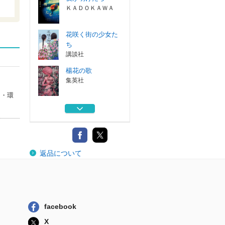
ＫＡＤＯＫＡＷＡ
花咲く街の少女た
ち
講談社
楊花の歌
集英社
間・環
日月潭の朱い花
集英社
夜が明けたら
返品について
ＫＡＤＯＫＡＷＡ
花咲く街の少女た
ち
講談社
facebook
楊花の歌
X