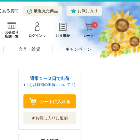
くある質問
最近見た商品
お気に入り
0
お受取り
ログイン
注文履歴
カート
店舗一覧
文具・雑貨
キャンペーン
通常１～２日で出荷
(！お盆時期の出荷について！)
カートに入れる
★お気に入りに追加