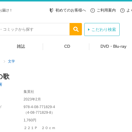
初めてのお客様へ
ご利用案内
よ
お届け！
こだわり検索
雑誌
CD
DVD・Blu-ray
文学
の歌
著
集英社
2023年2月
ド
978-4-08-771829-4
（
4-08-771829-8
）
1,760円
２２１Ｐ ２０ｃｍ