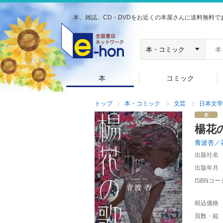
本、雑誌、CD・DVDをお近くの本屋さんに送料無料で
本
コミック
トップ
本・コミック
文芸
日本文学
楊花
青波杏／
出版社名
出版年月
ISBNコー
税込価格
頁数・縦