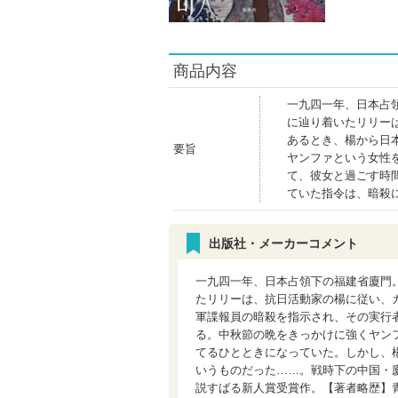
商品内容
一九四一年、日本占
に辿り着いたリリー
あるとき、楊から日
要旨
ヤンファという女性
て、彼女と過ごす時
ていた指令は、暗殺
出版社・メーカーコメント
一九四一年、日本占領下の福建省廈門
たリリーは、抗日活動家の楊に従い、
軍諜報員の暗殺を指示され、その実行
る。中秋節の晩をきっかけに強くヤン
てるひとときになっていた。しかし、
いうものだった……。戦時下の中国・
説すばる新人賞受賞作。【著者略歴】青