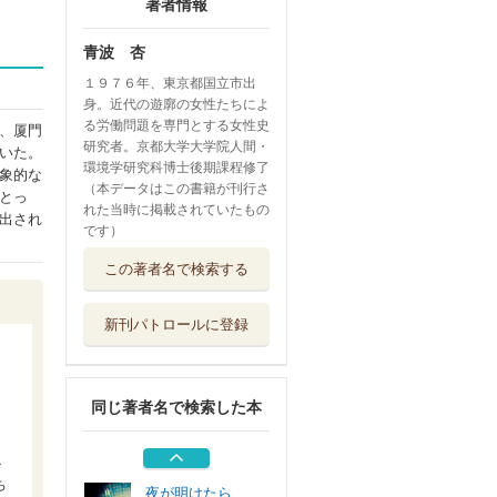
著者情報
青波 杏
１９７６年、東京都国立市出
身。近代の遊廓の女性たちによ
る労働問題を専門とする女性史
、厦門
研究者。京都大学大学院人間・
いた。
環境学研究科博士後期課程修了
象的な
（本データはこの書籍が刊行さ
とっ
れた当時に掲載されていたもの
出され
です）
花咲く街の少女た
この著者名で検索する
ち
講談社
新刊パトロールに登録
楊花の歌
集英社
同じ著者名で検索した本
日月潭の朱い花
集英社
小
ち
夜が明けたら