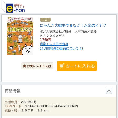
にゃんこ大戦争でまなぶ！お金のヒミツ
ポノス株式会社／監修 大河内薫／監修
ＫＡＤＯＫＡＷＡ
1,760円
通常１～２日で出荷
(！お盆時期の出荷について！)
商品情報
出版年月：
2023年2月
ISBNコード：
978-4-04-606066-2
(
4-04-606066-2
)
頁数・縦：
１５７Ｐ ２１ｃｍ