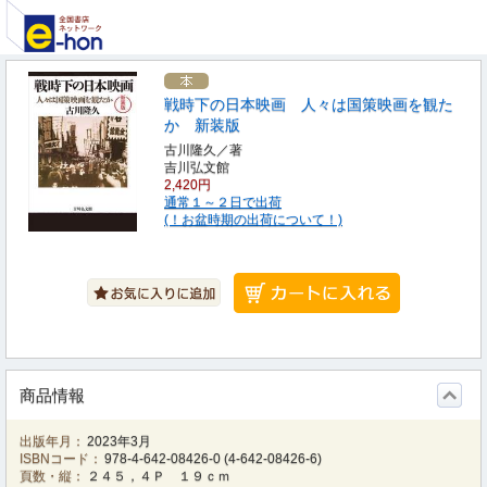
戦時下の日本映画 人々は国策映画を観た
か 新装版
古川隆久／著
吉川弘文館
2,420円
通常１～２日で出荷
(！お盆時期の出荷について！)
商品情報
出版年月：
2023年3月
ISBNコード：
978-4-642-08426-0
(
4-642-08426-6
)
頁数・縦：
２４５，４Ｐ １９ｃｍ