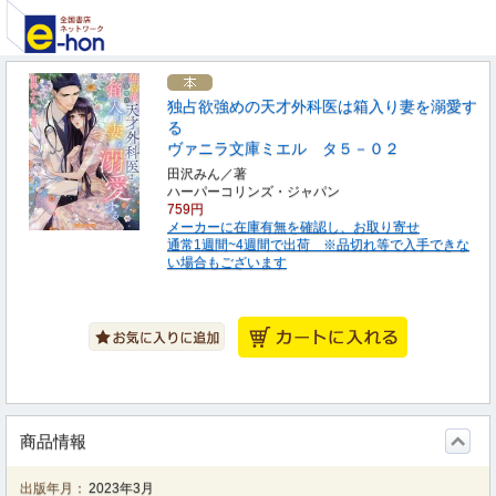
独占欲強めの天才外科医は箱入り妻を溺愛す
る
ヴァニラ文庫ミエル タ５－０２
田沢みん／著
ハーパーコリンズ・ジャパン
759円
メーカーに在庫有無を確認し、お取り寄せ
通常1週間~4週間で出荷 ※品切れ等で入手できな
い場合もございます
商品情報
出版年月：
2023年3月