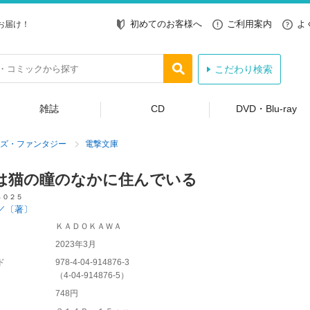
初めてのお客様へ
ご利用案内
よ
お届け！
こだわり検索
雑誌
CD
DVD・Blu-ray
ズ・ファンタジー
電撃文庫
は猫の瞳のなかに住んでいる
４０２５
／〔著〕
ＫＡＤＯＫＡＷＡ
2023年3月
ド
978-4-04-914876-3
（
4-04-914876-5
）
748円