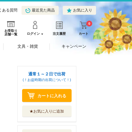
くある質問
最近見た商品
お気に入り
0
お受取り
ログイン
注文履歴
カート
店舗一覧
文具・雑貨
キャンペーン
通常１～２日で出荷
(！お盆時期の出荷について！)
カートに入れる
★お気に入りに追加