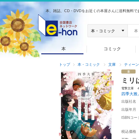
本、雑誌、CD・DVDをお近くの本屋さんに送料無料で
本
コミック
トップ
本・コミック
文庫
ティーン
ミリ
電撃文庫 
四季大雅
出版社名
出版年月
ISBNコー
税込価格