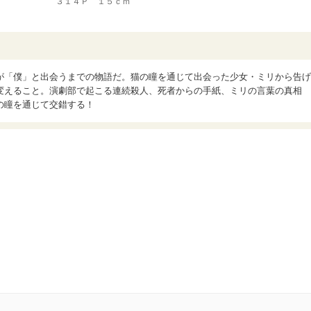
３１４Ｐ １５ｃｍ
が「僕」と出会うまでの物語だ。猫の瞳を通じて出会った少女・ミリから告げ
変えること。演劇部で起こる連続殺人、死者からの手紙、ミリの言葉の真相
の瞳を通じて交錯する！