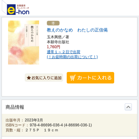
教えのかなめ わたしの正信偈
玉木興慈／著
本願寺出版社
1,760円
通常１～２日で出荷
(！お盆時期の出荷について！)
商品情報
出版年月：
2023年3月
ISBNコード：
978-4-86696-036-4
(
4-86696-036-1
)
頁数・縦：
２７５Ｐ １９ｃｍ