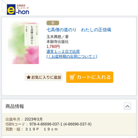
七高僧の道のり わたしの正信偈
玉木興慈／著
本願寺出版社
1,760円
通常１～２日で出荷
(！お盆時期の出荷について！)
商品情報
出版年月：
2023年3月
ISBNコード：
978-4-86696-037-1
(
4-86696-037-X
)
頁数・縦：
３１９Ｐ １９ｃｍ