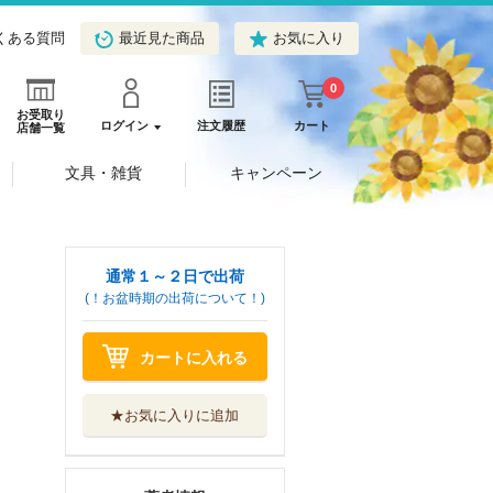
くある質問
最近見た商品
お気に入り
0
お受取り
ログイン
注文履歴
カート
店舗一覧
文具・雑貨
キャンペーン
通常１～２日で出荷
(！お盆時期の出荷について！)
カートに入れる
★お気に入りに追加