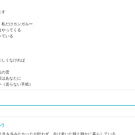
ます
、私だけカンガルー
はやってくる
きている
ぶしくなければ
点の雲
日はあなたに
い（送らない手紙）
ォン)
人生を歩みたかったが叶わず、今は老いた猫と静かに暮らしている