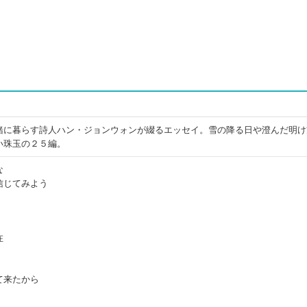
緒に暮らす詩人ハン・ジョンウォンが綴るエッセイ。雪の降る日や澄んだ明け
い珠玉の２５編。
な
信じてみよう
在
て来たから