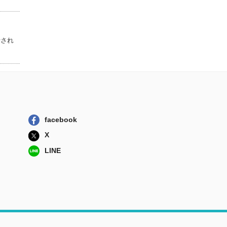
父の革命日誌
河出書房新社
行され
七年の最後
新泉社
facebook
X
LINE