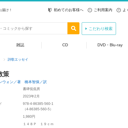
初めてのお客様へ
ご利用案内
よ
お届け！
こだわり検索
雑誌
CD
DVD・Blu-ray
詩歌エッセイ
散策
ンウォン／著 橋本智保／訳
書肆侃侃房
2023年2月
ド
978-4-86385-560-1
（
4-86385-560-5
）
1,980円
１４８Ｐ １９ｃｍ