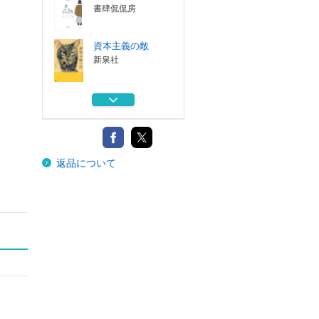
書肆侃侃房
資本主義の敵
新泉社
父の革命日誌
河出書房新社
七年の最後
返品について
新泉社
雪でできた人
新泉社
夜明けと音楽
書肆侃侃房
資本主義の敵
新泉社