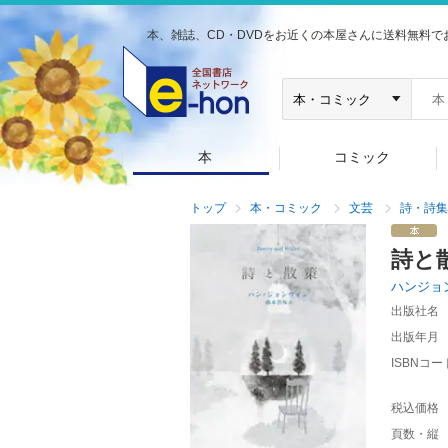
本、雑誌、CD・DVDをお近くの本屋さんに送料無料で
本
コミック
トップ
本・コミック
文芸
詩・詩集
詩と
ハンジョ
出版社名
出版年月
ISBNコー
税込価格
頁数・縦