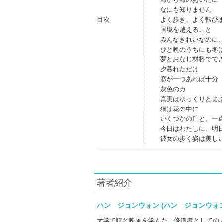
なにも知りません
目次
よく歩き、よく転び
国境を越えること
みんなきれいなのに
ひと晩のうちにも冬
夢とおなじ材料でで
夕暮れただけ
窓が一つあれば十分
灰色のカ
真実はゆっくりとま
猫は花の中に
いくつかの丘と、一
今日はわたしに、明
彼女の歩く姿は美し
著者紹介
ハン ジョンウォン (ハン ジョンウ
大学で詩と映画を学んだ。修道者としての