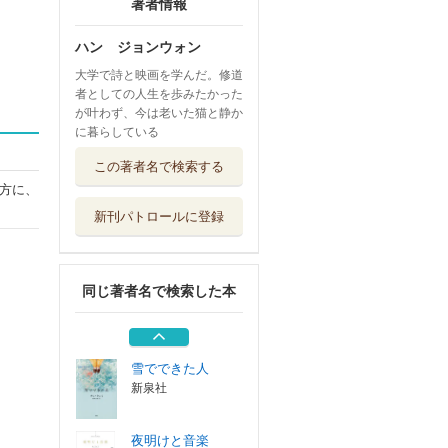
著者情報
ハン ジョンウォン
大学で詩と映画を学んだ。修道
者としての人生を歩みたかった
が叶わず、今は老いた猫と静か
に暮らしている
資本主義の敵
この著者名で検索する
新泉社
方に、
新刊パトロールに登録
父の革命日誌
河出書房新社
同じ著者名で検索した本
七年の最後
新泉社
雪でできた人
新泉社
夜明けと音楽