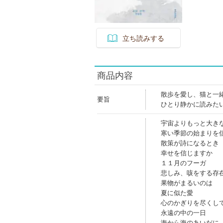
立ち読みする
商品内容
散歩を愛し、猫と一
要旨
ひとり静かに読みた
宇宙よりもっと大き
寒い季節の始まりを
散策が詩になるとき
幸せを信じますか
１１月のフーガ
悲しみ、咳をする存
果物がまるいのは
夏に似た愛
心のかぎりを尽くし
永遠の中の一日
海から海のあいだに