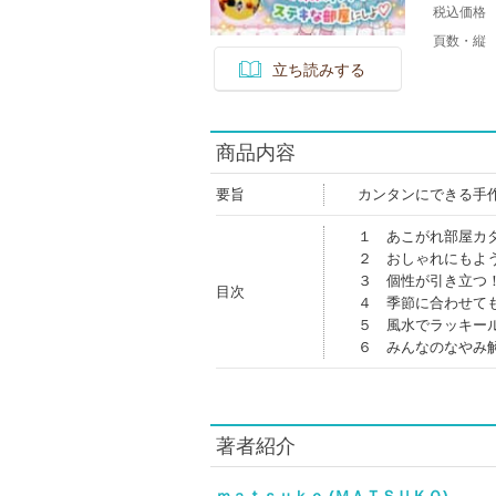
税込価格
頁数・縦
立ち読みする
商品内容
要旨
カンタンにできる手
１ あこがれ部屋カ
２ おしゃれにもよ
３ 個性が引き立つ
目次
４ 季節に合わせて
５ 風水でラッキー
６ みんなのなやみ
著者紹介
ｍａｔｓｕｋｏ (ＭＡＴＳＵＫＯ)