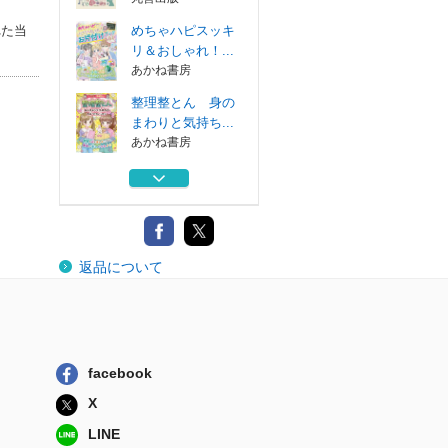
れた当
めちゃハピスッキ
リ＆おしゃれ！...
あかね書房
整理整とん 身の
まわりと気持ち...
あかね書房
スッキリ＆ハッピ
ー！整理整とん...
あかね書房
料理ができる子に
返品について
なる本 世界一...
大和書房
哲学入門ショート
ストーリー２００
丸善出版
facebook
めちゃハピスッキ
X
リ＆おしゃれ！...
あかね書房
LINE