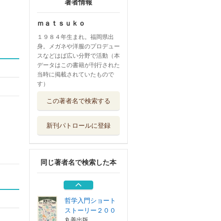
著者情報
ｍａｔｓｕｋｏ
１９８４年生まれ。福岡県出
身。メガネや洋服のプロデュー
スなどはば広い分野で活動（本
データはこの書籍が刊行された
当時に掲載されていたもので
す）
整理整とん 身の
この著者名で検索する
まわりと気持ち...
あかね書房
新刊パトロールに登録
スッキリ＆ハッピ
ー！整理整とん...
あかね書房
同じ著者名で検索した本
料理ができる子に
なる本 世界一...
大和書房
哲学入門ショート
ストーリー２００
丸善出版