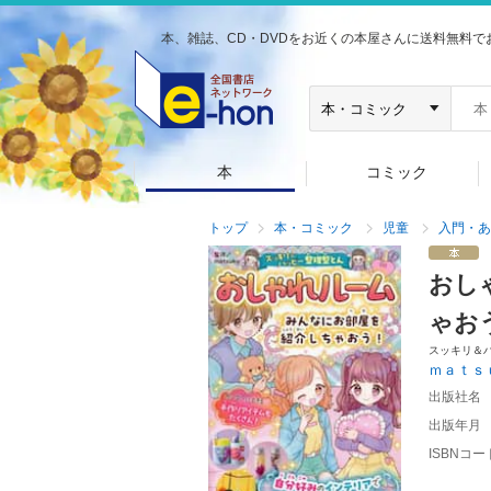
本、雑誌、CD・DVDをお近くの本屋さんに送料無料で
本
コミック
トップ
本・コミック
児童
入門・あ
おし
ゃお
スッキリ＆
ｍａｔｓ
出版社名
出版年月
ISBNコー