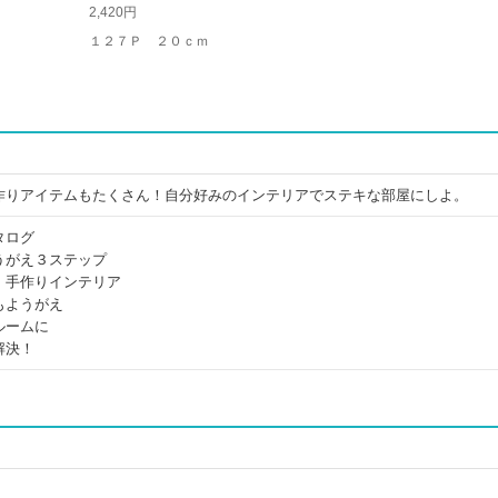
2,420円
１２７Ｐ ２０ｃｍ
作りアイテムもたくさん！自分好みのインテリアでステキな部屋にしよ。
タログ
うがえ３ステップ
！手作りインテリア
もようがえ
ルームに
解決！