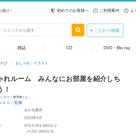
初めてのお客様へ
ご利用案内
よ
お届け！
こだわり検索
雑誌
CD
DVD・Blu-ray
そび
おしゃれ・イラスト
ゃれルーム みんなにお部屋を紹介しち
う！
ハッピー！整理整とん
ｕｋｏ／監修
あかね書房
2023年3月
ド
978-4-251-09432-2
（
4-251-09432-8
）