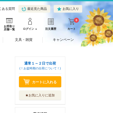
くある質問
最近見た商品
お気に入り
0
お受取り
ログイン
注文履歴
カート
店舗一覧
文具・雑貨
キャンペーン
通常１～２日で出荷
(！お盆時期の出荷について！)
カートに入れる
★お気に入りに追加