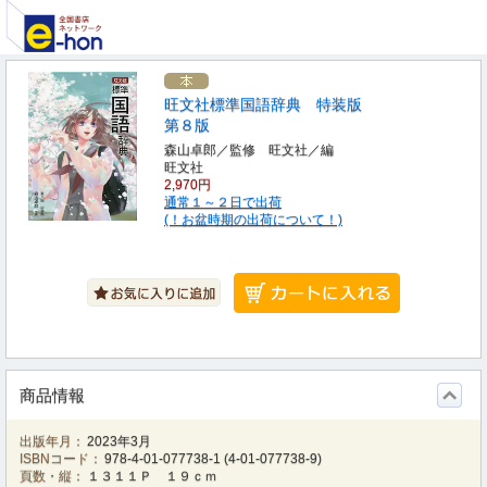
旺文社標準国語辞典 特装版
第８版
森山卓郎／監修 旺文社／編
旺文社
2,970円
通常１～２日で出荷
(！お盆時期の出荷について！)
商品情報
出版年月：
2023年3月
ISBNコード：
978-4-01-077738-1
(
4-01-077738-9
)
頁数・縦：
１３１１Ｐ １９ｃｍ