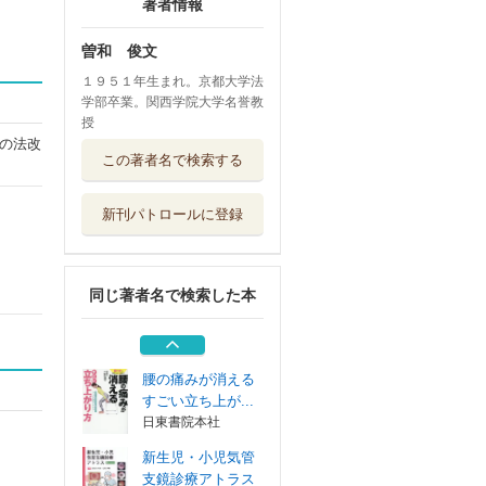
著者情報
曽和 俊文
１９５１年生まれ。京都大学法
学部卒業。関西学院大学名誉教
授
の法改
行政の過程と私人
この著者名で検索する
の地位
信山社
新刊パトロールに登録
マンガでわかる教
育技術ほめ上手...
明治図書出版
同じ著者名で検索した本
映画をつくる
大月書店
腰の痛みが消える
すごい立ち上が...
日東書院本社
新生児・小児気管
支鏡診療アトラス