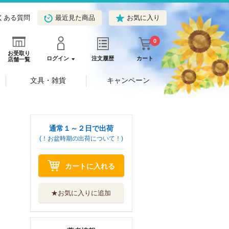
くある質問
最近見た商品
お気に入り
0
お受取り
ログイン
注文履歴
カート
店舗一覧
文具・雑貨
キャンペーン
通常１～２日で出荷
(！お盆時期の出荷について！)
カートに入れる
★お気に入りに追加