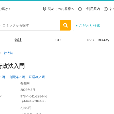
初めてのお客様へ
ご利用案内
よ
お届け！
こだわり検索
雑誌
CD
DVD・Blu-ray
行政法
行政法入門
／著 山田洋／著 亘理格／著
有斐閣
2023年3月
ド
978-4-641-22844-3
（
4-641-22844-2
）
2,970円