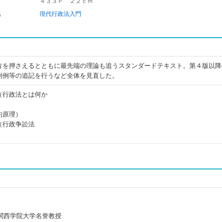
４３３Ｐ ２２ｃｍ
名
現代行政法入門
方を押さえるとともに最先端の理論も追うスタンダードテキスト。第４版以降
判例等の追記を行うなど全体を見直した。
（行政法とは何か
約原理）
（行政争訟法
関西学院大学名誉教授