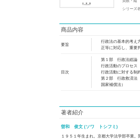
頁数・縦
シリーズ
商品内容
行政法の基本的考え
要旨
正等に対応し、重要
第１部 行政法総論
行政活動のプロセス
目次
行政活動に対する制
第２部 行政救済法
国家補償法）
著者紹介
曽和 俊文 (ソワ トシフミ)
１９５１年生まれ。京都大学法学部卒業。