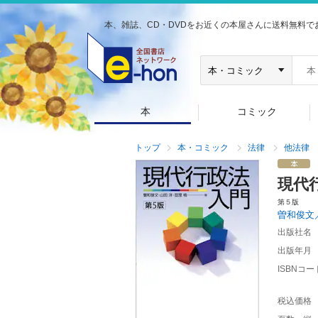
本、雑誌、CD・DVDをお近くの本屋さんに送料無料で
本
コミック
トップ
本・コミック
法律
他法律
現代
第５版
曽和俊文
出版社名
出版年月
ISBNコー
税込価格