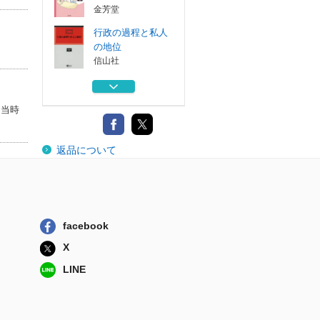
金芳堂
行政の過程と私人
の地位
信山社
マンガでわかる教
育技術ほめ上手...
た当時
明治図書出版
映画をつくる
返品について
大月書店
腰の痛みが消える
すごい立ち上が...
日東書院本社
facebook
新生児・小児気管
X
支鏡診療アトラス
金芳堂
LINE
行政の過程と私人
の地位
信山社