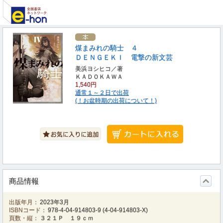
煤まみれの騎士 ４
ＤＥＮＧＥＫＩ 電撃の新文芸
美浜ヨシヒコ／著
ＫＡＤＯＫＡＷＡ
1,540円
通常１～２日で出荷
(！お盆時期の出荷について！)
商品情報
出版年月：
2023年3月
ISBNコード：
978-4-04-914803-9
(
4-04-914803-X
)
頁数・縦：
３２１Ｐ １９ｃｍ