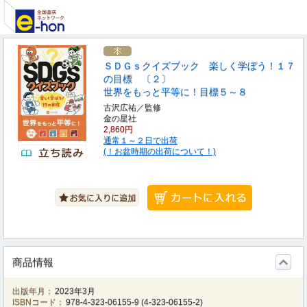
ＳＤＧｓクイズブック 楽しく学ぼう！１７
の目標 〔２〕
世界をもっと平等に！目標５～８
古沢広祐／監修
金の星社
2,860円
通常１～２日で出荷
(！お盆時期の出荷について！)
商品情報
出版年月：
2023年3月
ISBNコード：
978-4-323-06155-9
(
4-323-06155-2
)