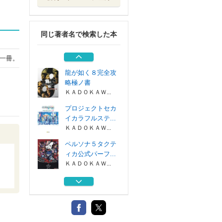
桃太郎電鉄ワール
ド地球は希望で...
ＫＡＤＯＫＡＷ...
同じ著者名で検索した本
ＰＩＫＭＩＮ４パ
ーフェクトガイド
ＫＡＤＯＫＡＷ...
一冊。
龍が如く８完全攻
略極ノ書
ＫＡＤＯＫＡＷ...
プロジェクトセカ
イカラフルステ...
ＫＡＤＯＫＡＷ...
ペルソナ５タクテ
ィカ公式パーフ...
ＫＡＤＯＫＡＷ...
桃太郎電鉄ワール
ド地球は希望で...
ＫＡＤＯＫＡＷ...
ＰＩＫＭＩＮ４パ