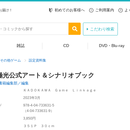
初めてのお客様へ
ご利用案内
よ
お届け！
こだわり検索
雑誌
CD
DVD・Blu-ray
その他ゲーム
設定資料集
極光公式アート＆シナリオブック
書籍編集部／編集
ＫＡＤＯＫＡＷＡ Ｇａｍｅ Ｌｉｎｋａｇｅ
2023年3月
ド
978-4-04-733631-5
（
4-04-733631-9
）
3,850円
３５１Ｐ ３０ｃｍ