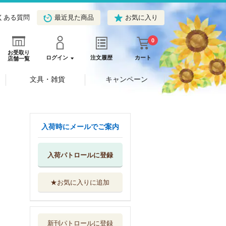
くある質問
最近見た商品
お気に入り
0
お受取り
ログイン
注文履歴
カート
店舗一覧
文具・雑貨
キャンペーン
入荷時にメールでご案内
入荷パトロールに登録
★お気に入りに追加
ペルソナ５タクテ
ィカ公式パーフ...
ＫＡＤＯＫＡＷ...
新刊パトロールに登録