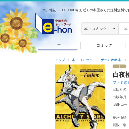
本、雑誌、CD・DVDをお近くの本屋さんに送料無料で
本
コミック
トップ
本・コミック
ゲーム攻略本
白夜
ファミ通
出版社名
出版年月
ISBNコー
税込価格
頁数・縦