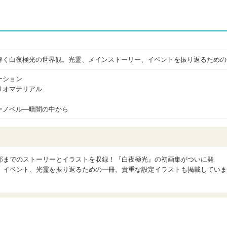
解く白夜極光の世界観。光霊、メインストーリー、イベントを振り返るための
ーション
リオマテリアル
ーノベル―暗闇の中から
部までのストーリーとイラストを収録！『白夜極光』の初画集がついに発
、イベント、光霊を振り返るための一冊。貴重な設定イラストも掲載していま