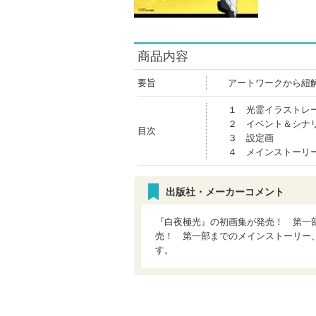
商品内容
要旨
アートワークから紐
１ 光霊イラストレ
２ イベント＆シナ
目次
３ 設定画
４ メインストーリ
出版社・メーカーコメント
『白夜極光』の初画集が発売！ 第一
売！ 第一部までのメインストーリー
す。