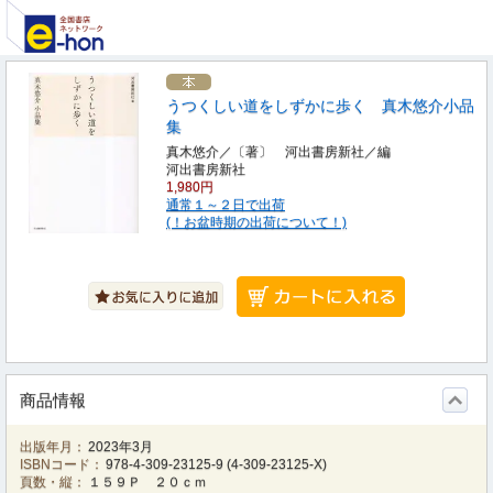
うつくしい道をしずかに歩く 真木悠介小品
集
真木悠介／〔著〕 河出書房新社／編
河出書房新社
1,980円
通常１～２日で出荷
(！お盆時期の出荷について！)
商品情報
出版年月：
2023年3月
ISBNコード：
978-4-309-23125-9
(
4-309-23125-X
)
頁数・縦：
１５９Ｐ ２０ｃｍ