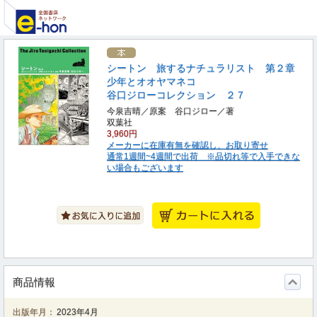
シートン 旅するナチュラリスト 第２章
少年とオオヤマネコ
谷口ジローコレクション ２７
今泉吉晴／原案 谷口ジロー／著
双葉社
3,960円
メーカーに在庫有無を確認し、お取り寄せ
通常1週間~4週間で出荷 ※品切れ等で入手できな
い場合もございます
商品情報
出版年月：
2023年4月