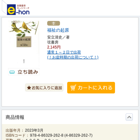
福祉の起原
安立清史／著
弦書房
2,145円
通常１～２日で出荷
(！お盆時期の出荷について！)
商品情報
出版年月：
2023年3月
ISBNコード：
978-4-86329-262-8
(
4-86329-262-7
)